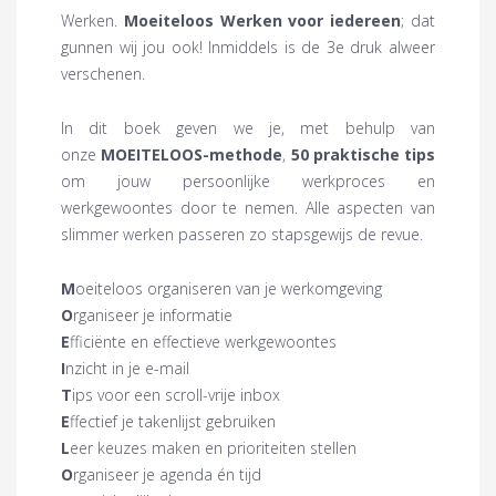
Werken.
Moeiteloos Werken voor iedereen
; dat
gunnen wij jou ook! Inmiddels is de 3e druk alweer
verschenen.
In dit boek geven we je, met behulp van
onze
MOEITELOOS-methode
,
50 praktische tips
om jouw persoonlijke werkproces en
werkgewoontes door te nemen. Alle aspecten van
slimmer werken passeren zo stapsgewijs de revue.
M
oeiteloos organiseren van je werkomgeving
O
rganiseer je informatie
E
fficiënte en effectieve werkgewoontes
I
nzicht in je e-mail
T
ips voor een scroll-vrije inbox
E
ffectief je takenlijst gebruiken
L
eer keuzes maken en prioriteiten stellen
O
rganiseer je agenda én tijd