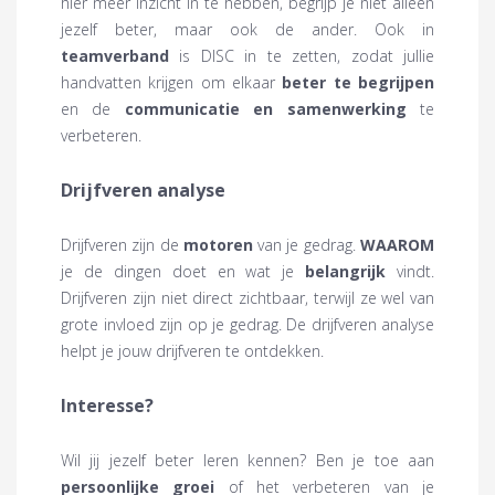
hier meer inzicht in te hebben, begrijp je niet alleen
jezelf beter, maar ook de ander. Ook in
teamverband
is DISC in te zetten, zodat jullie
handvatten krijgen om elkaar
beter te begrijpen
en de
communicatie en samenwerking
te
verbeteren.
Drijfveren analyse
Drijfveren zijn de
motoren
van je gedrag.
WAAROM
je de dingen doet en wat je
belangrijk
vindt.
Drijfveren zijn niet direct zichtbaar, terwijl ze wel van
grote invloed zijn op je gedrag. De drijfveren analyse
helpt je jouw drijfveren te ontdekken.
Interesse?
Wil jij jezelf beter leren kennen? Ben je toe aan
persoonlijke groei
of het verbeteren van je